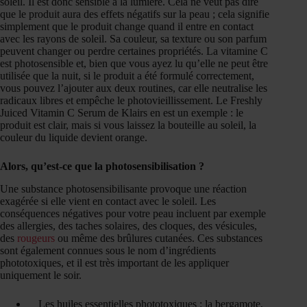
soleil. Il est donc sensible à la lumière. Cela ne veut pas dire
que le produit aura des effets négatifs sur la peau ; cela signifie
simplement que le produit change quand il entre en contact
avec les rayons de soleil. Sa couleur, sa texture ou son parfum
peuvent changer ou perdre certaines propriétés. La vitamine C
est photosensible et, bien que vous ayez lu qu’elle ne peut être
utilisée que la nuit, si le produit a été formulé correctement,
vous pouvez l’ajouter aux deux routines, car elle neutralise les
radicaux libres et empêche le photovieillissement. Le Freshly
Juiced Vitamin C Serum de Klairs en est un exemple : le
produit est clair, mais si vous laissez la bouteille au soleil, la
couleur du liquide devient orange.
Alors, qu’est-ce que la photosensibilisation ?
Une substance photosensibilisante provoque une réaction
exagérée si elle vient en contact avec le soleil. Les
conséquences négatives pour votre peau incluent par exemple
des allergies, des taches solaires, des cloques, des vésicules,
des
rougeurs
ou même des brûlures cutanées. Ces substances
sont également connues sous le nom d’ingrédients
phototoxiques, et il est très important de les appliquer
uniquement le soir.
Les huiles essentielles phototoxiques : la bergamote,