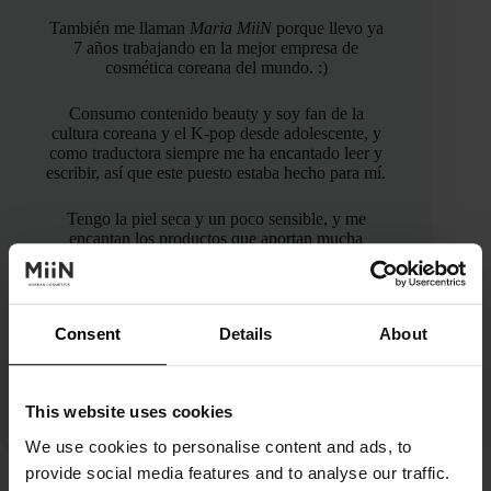
También me llaman
Maria MiiN
porque llevo ya
7 años trabajando en la mejor empresa de
cosmética coreana del mundo. :)
Consumo contenido beauty y soy fan de la
cultura coreana y el K-pop desde adolescente, y
como traductora siempre me ha encantado leer y
escribir, así que este puesto estaba hecho para mí.
Tengo la piel seca y un poco sensible, y me
encantan los productos que aportan mucha
luminosidad. Adoro probar ácidos, retinol,
vitamina C y todos esos activos que llevan una
rutina al siguiente nivel. Mi objetivo es guiarte
con la tuya para que logres la mejor versión de tu
Consent
Details
About
piel.
This website uses cookies
We use cookies to personalise content and ads, to
provide social media features and to analyse our traffic.