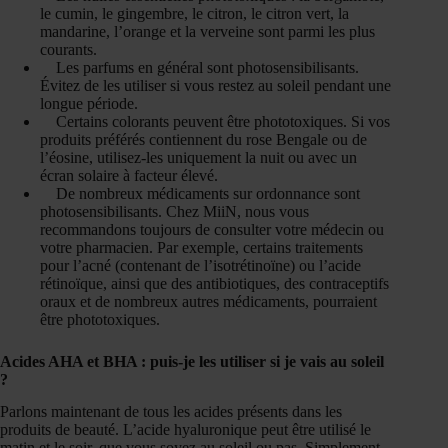
le cumin, le gingembre, le citron, le citron vert, la
mandarine, l’orange et la verveine sont parmi les plus
courants.
Les parfums en général sont photosensibilisants.
Évitez de les utiliser si vous restez au soleil pendant une
longue période.
Certains colorants peuvent être phototoxiques. Si vos
produits préférés contiennent du rose Bengale ou de
l’éosine, utilisez-les uniquement la nuit ou avec un
écran solaire à facteur élevé.
De nombreux médicaments sur ordonnance sont
photosensibilisants. Chez MiiN, nous vous
recommandons toujours de consulter votre médecin ou
votre pharmacien. Par exemple, certains traitements
pour l’acné (contenant de l’isotrétinoïne) ou l’acide
rétinoïque, ainsi que des antibiotiques, des contraceptifs
oraux et de nombreux autres médicaments, pourraient
être phototoxiques.
Acides AHA et BHA : puis-je les utiliser si je vais au soleil
?
Parlons maintenant de tous les acides présents dans les
produits de beauté. L’acide hyaluronique peut être utilisé le
matin et le soir, que vous soyez au soleil ou pas. Simplement,