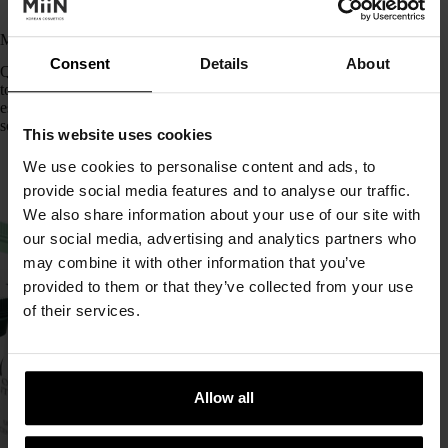
Masques à la vitamine C : le secret pour un visage lumineux
Consent
Details
About
Quand on parle de glow à la coréenne, la vitamine C revient
toujours dans la conversation. Et pour cause : en skincare, elle
est connue pour réveiller l’éclat, aider à unifier le teint et
soutenir une routine anti-âge. En version…
This website uses cookies
We use cookies to personalise content and ads, to
provide social media features and to analyse our traffic.
We also share information about your use of our site with
our social media, advertising and analytics partners who
may combine it with other information that you’ve
provided to them or that they’ve collected from your use
of their services.
Allow all