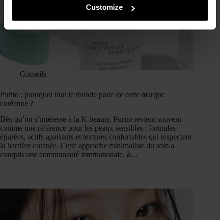
Customize
Conseils
Purito : pourquoi tout le monde parle de cette marque
coréenne ?
Dès qu’on s’intéresse à la K-beauty, Purito revient souvent
comme une référence pour les peaux sensibles : formules
épurées, actifs apaisants et textures confortables qui respectent
la barrière cutanée. Cette approche minimaliste du soin a
conquis une communauté internationale, à…