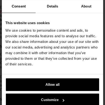
Consent
Details
About
Découvrez le
Relief Sun: Rice + Probiotics (SPF50+
PA++++)
. C’est une
crème solaire
visage coréenne ultra-
légère qui offre une protection UV maximale tout en
hydratant, nourrissant et apaisant la peau
grâce à 30 %
This website uses cookies
d’extrait de riz et de probiotiques fermentés. Sa texture non
grasse pénètre rapidement sans laisser de traces blanches,
We use cookies to personalise content and ads, to
laissant un fini naturel et confortable, idéal pour un usage
provide social media features and to analyse our traffic.
quotidien.
We also share information about your use of our site with
Medicube
our social media, advertising and analytics partners who
may combine it with other information that you’ve
Côté
biotech beauty
,
Medicube
s’impose comme une marque
provided to them or that they’ve collected from your use
phare grâce à son approche performance et ses innovations.
C’est une marque clé dès qu’on parle d’exosomes et de
of their services.
skincare nouvelle génération.
Découvrez le
Exosome Shot Pore Serum 2000
, un sérum
intensif formulé avec 2000 ppm d’
exosomes
pour aider à
Allow all
réduire l’apparence des
pores
, améliorer l’
élasticité
et booster
l’hydratation, dans une texture légère et rapide à absorber.
S.NATURE
Customize