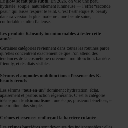
Le
glow se fait plus subtil
. En 2026, on vise une peau
hydratée, souple, naturellement lumineuse — l’effet “seconde
peau” qui laisse respirer le teint. C’est l’esthétique K-beauty
dans sa version la plus moderne : une beauté saine,
confortable et ultra flatteuse.
Les produits K-beauty incontournables à tester cette
année
Certaines catégories reviennent dans toutes les routines parce
qu’elles concentrent exactement ce que l’on attend des
tendances de la cosmétique coréenne : multifonction, barrière-
friendly, et résultats visibles.
Sérums et ampoules multifonctions : l’essence des K-
beauty trends
Les sérums “
tout-en-un
” dominent : hydratation, éclat,
apaisement et parfois action régénérante. C’est la catégorie
idéale pour le
skinimalisme
: une étape, plusieurs bénéfices, et
une routine plus simple.
Crèmes et essences renforçant la barrière cutanée
Les
crèmes barrières
sont devenues des indispensables : elles