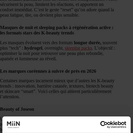
sécurisent la peau, limitent les réactions, et apportent un
confort immédiat. C’est le geste “reset” qu’on adore quand la
peau fatigue, tire, ou devient plus sensible.
Masques de nuit et sleeping packs à régénération active :
les formats stars des K-beauty trends
Les masques évoluent vers des formats
longue durée,
souvent
plus “tech” :
hydrogel
, overnight,
sleeping packs
. L’objectif :
optimiser la nuit pour retrouver une peau plus rebondie,
apaisée et lumineuse au réveil.
Les marques coréennes à suivre de près en 2026
Certaines marques incarnent mieux que d’autres les K-beauty
trends : innovation, barrière cutanée, textures, biotech beauty
et skincare “smart”. Voici celles qui attirent particulièrement
l’attention.
Beauty of Joseon
Une
marque
qui incarne la K-beauty moderne : glow naturel,
routines simples, et formules qui parlent aux fans de tendances
beauté “efficacité + douceur”.