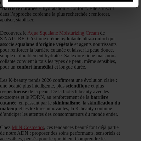
Cette
marque
répond parfaitement aux K-beauty trends
“
barrière cutanée
+ hydratation + confort”. Elle s’inscrit
dans l’approche coréenne la plus recherchée : renforcer,
apaiser, stabiliser.
Découvrez le
Aqua Squalane Moisturizing Cream
de
S.NATURE. C’est une crème hydratante ultra-confort qui
associe
squalane d’origine végétale
et agents nourrissants
pour renforcer la barrière cutanée et laisser la peau douce,
souple et durablement hydratée. Sa texture riche mais non-
collante convient à tous les types de peau, même sensibles,
pour un
confort immédiat
et longue durée.
Les K-beauty trends 2026 confirment une évolution claire :
une beauté plus intelligente, plus
scientifique
et plus
respectueuse
de la peau. De la biotech beauty avec les
exosomes et le PDRN, au renforcement de la
barrière
cutanée
, en passant par le
skinimalisme
, la
skinification du
makeup
et les textures innovantes, la K-beauty continue
d’anticiper les attentes des consommateurs du monde entier.
Chez
MiiN Cosmetics
, ces tendances beauté font déjà partie
de notre ADN : proposer des soins performants, sensoriels et
accessibles, pensés pour le quotidien. Comprendre les