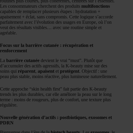
routines plus courtes, plus cohérentes, centrées sur l’essentiel.
Les consommateurs cherchent des produits
multifonctions
capables de remplacer plusieurs étapes : hydratation +
apaisement + éclat, sans compromis. Cette logique s’accorde
parfaitement avec l’évolution des usages en Europe, où l’on
veut des résultats visibles… avec une routine simple et
agréable.
Focus sur la barrière cutanée : récupération et
renforcement
La
barrière cutanée
devient le vrai “must”. Plutôt que
d’accumuler des actifs agressifs, la K-beauty mise sur des
soins qui
réparent
,
apaisent
et
protègent
. Objectif : une
peau plus stable, moins réactive, plus lumineuse naturellement.
Cette approche “skin health first” fait partie des K-beauty
trends les plus durables, car elle améliore la peau sur le long
terme : moins de rougeurs, plus de confort, une texture plus
régulière.
Nouvelle génération d’actifs : postbiotiques, exosomes et
PDRN
Bienvenue dans l’ère de la
biotech beauty
. Les
exosomes
, le