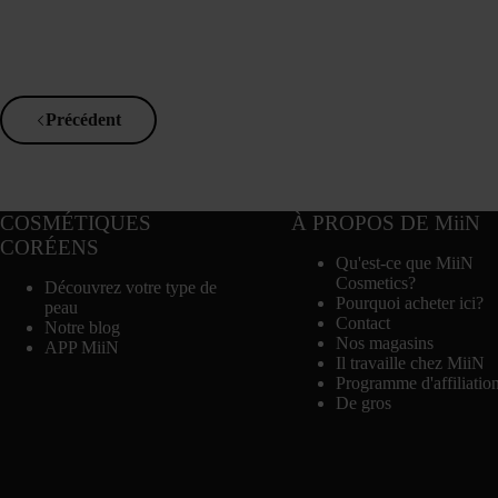
Précédent
COSMÉTIQUES
À PROPOS DE MiiN
CORÉENS
Qu'est-ce que MiiN
Cosmetics?
Découvrez votre type de
Pourquoi acheter ici?
peau
Contact
Notre blog
Nos magasins
APP MiiN
Il travaille chez MiiN
Programme d'affiliatio
De gros