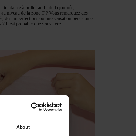
a tendance à briller au fil de la journée,
au niveau de la zone T ? Vous remarquez des
és, des imperfections ou une sensation persistante
as ? Il est probable que vous ayez…
About