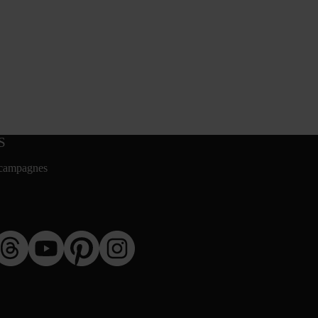
S
 campagnes