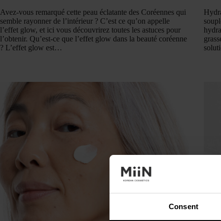
Avez-vous remarqué cette peau éclatante des Coréennes qui
Hydra
semble rayonner de l’intérieur ? C’est ce qu’on appelle
soupl
l’effet glow, et ici vous découvrirez toutes les astuces pour
hydra
l’obtenir. Qu’est-ce que l’effet glow dans la beauté coréenne
grass
? L’effet glow est…
solu
Consent