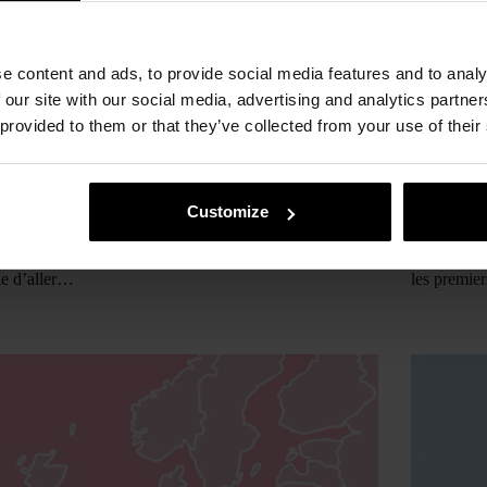
e content and ads, to provide social media features and to analy
 our site with our social media, advertising and analytics partn
In
Conseils
Temps de lecture
8 min
In
C
 provided to them or that they’ve collected from your use of their
es sont les meilleures crèmes solaires en 2026 ?
Les 5 masq
 la période de l’année où tout le monde se met à
Notre marq
Customize
rcher les meilleures crèmes solaires pour accompagner
née pour ré
té. C’est normal, non ? Le beau temps arrive, on
produits le
nce à vous proposer des escapades le week-end,
pourquoi, l
ie d’aller…
les premi