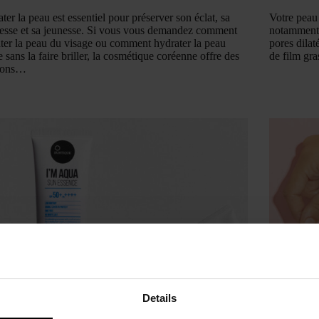
ter la peau est essentiel pour préserver son éclat, sa
Votre peau 
esse et sa jeunesse. Si vous vous demandez comment
notamment 
ter la peau du visage ou comment hydrater la peau
pores dilat
e sans la faire briller, la cosmétique coréenne offre des
de film gr
tions…
Details