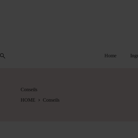
Passer
au
contenu
Home
Ing
Conseils
HOME
Conseils